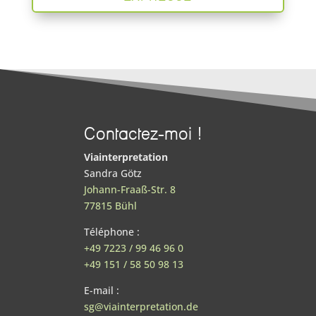
Contactez-moi !
Viainterpretation
Sandra Götz
Johann-Fraaß-Str. 8
77815 Bühl
Téléphone :
+49 7223 / 99 46 96 0
+49 151 / 58 50 98 13
E-mail :
sg@viainterpretation.de